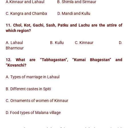
A.Kinnaur and Lahaul B. Shimla and Sirmaur
C. Kangra and Chamba D. Mandi and Kullu
11. Chol, Kot, Gachi, Sash, Patku and Lachu are the attire of
which region?
A. Lahaul B. Kullu C. Kinnaur D.
Bharmour
12. What are “Tabhagastan”, “Kumai Bhagestan” and
“Kovanchi?
A. Types of marriage in Lahaul
B. Different castes in Spiti
C. Ornaments of women of Kinnaur
D. Food types of Malana village