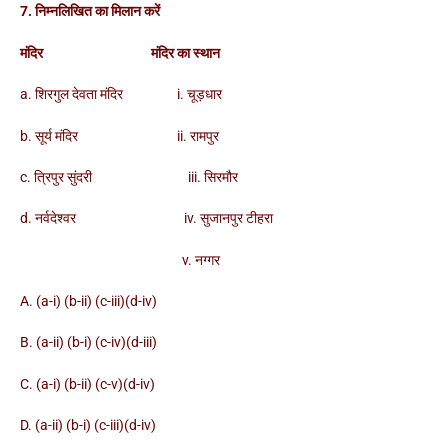
7. निम्नलिखित का मिलान करें
मंदिर मंदिर का स्थान
a. शिरगुल देवता मंदिर i. चूड़धार
b. सूर्य मंदिर ii. रामपुर
c. त्रिपुर सुंदरी iii. सिरमौर
d. नर्वदेश्वर iv. सुजानपुर टीहरा
v. नग्गर
A. (a-i) (b-ii) (c-iii)(d-iv)
B. (a-ii) (b-i) (c-iv)(d-iii)
C. (a-i) (b-ii) (c-v)(d-iv)
D. (a-ii) (b-i) (c-iii)(d-iv)