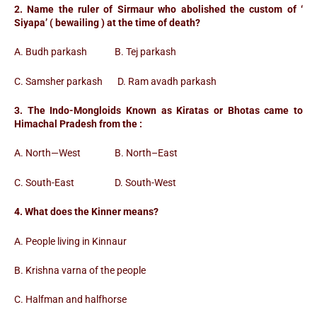
2. Name the ruler of Sirmaur who abolished the custom of ‘
Siyapa’ ( bewailing ) at the time of death?
A. Budh parkash B. Tej parkash
C. Samsher parkash D. Ram avadh parkash
3. The Indo-Mongloids Known as Kiratas or Bhotas came to
Himachal Pradesh from the :
A. North—West B. North–East
C. South-East D. South-West
4. What does the Kinner means?
A. People living in Kinnaur
B. Krishna varna of the people
C. Halfman and halfhorse