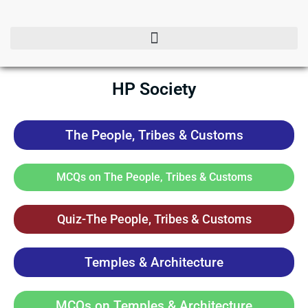
Skip
to
content
HP Society
The People, Tribes & Customs
MCQs on The People, Tribes & Customs
Quiz-The People, Tribes & Customs
Temples & Architecture
MCQs on Temples & Architecture