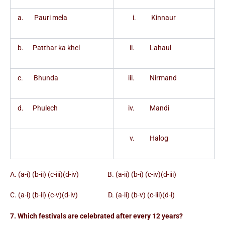
a. Pauri mela
i. Kinnaur
b. Patthar ka khel
ii. Lahaul
c. Bhunda
iii. Nirmand
d. Phulech
iv. Mandi
v. Halog
A. (a-i) (b-ii) (c-iii)(d-iv) B. (a-ii) (b-i) (c-iv)(d-iii)
C. (a-i) (b-ii) (c-v)(d-iv) D. (a-ii) (b-v) (c-iii)(d-i)
7. Which festivals are celebrated after every 12 years?