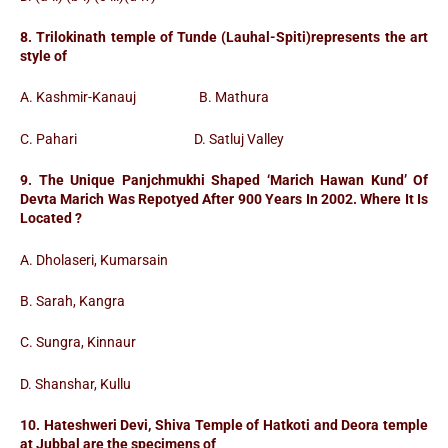
8. Trilokinath temple of Tunde (Lauhal-Spiti)represents the art
style of
A. Kashmir-Kanauj B. Mathura
C. Pahari D. Satluj Valley
9. The Unique Panjchmukhi Shaped ‘Marich Hawan Kund’ Of
Devta Marich Was Repotyed After 900 Years In 2002. Where It Is
Located ?
A. Dholaseri, Kumarsain
B. Sarah, Kangra
C. Sungra, Kinnaur
D. Shanshar, Kullu
10. Hateshweri Devi, Shiva Temple of Hatkoti and Deora temple
at Jubbal are the specimens of