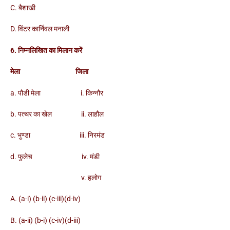
C. बैशाखी
D. विंटर कार्निवल मनाली
6. निम्नलिखित का मिलान करें
मेला जिला
a. पौडी मेला i. किन्नौर
b. पत्थर का खेल ii. लाहौल
c. भुण्डा iii. निरमंड
d. फुलेच iv. मंडी
v. हलोग
A. (a-i) (b-ii) (c-iii)(d-iv)
B. (a-ii) (b-i) (c-iv)(d-iii)