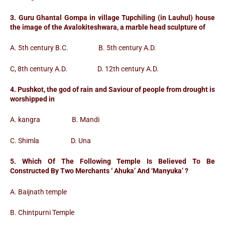
3. Guru Ghantal Gompa in village Tupchiling (in Lauhul) house
the image of the Avalokiteshwara, a marble head sculpture of
A. 5th century B.C. B. 5th century A.D.
C, 8th century A.D. D. 12th century A.D.
4. Pushkot, the god of rain and Saviour of people from drought is
worshipped in
A. kangra B. Mandi
C. Shimla D. Una
5. Which Of The Following Temple Is Believed To Be
Constructed By Two Merchants ‘ Ahuka’ And ‘Manyuka’ ?
A. Baijnath temple
B. Chintpurni Temple