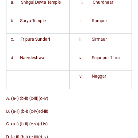
a. Shirgul Devta Temple
i. Churdhaar
b. Surya Temple
ii. Rampur
c. Tripura Sundari
iii. Sirmaur
d. Narvdeshwar
iv. Sujanpur Tihra
v. Naggar
A. (a-i) (b-ii) (c-iii)(d-iv)
B. (a-ii) (b-i) (c-iv)(d-iii)
C. (a-i) (b-ii) (c-v)(d-iv)
D. (a-ii) (b-i) (c-iii)(d-iv)